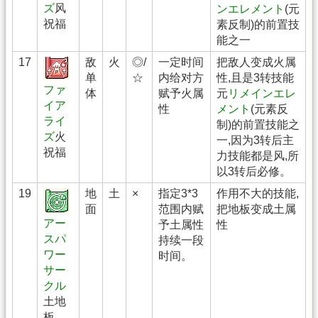
ズ
风
ンエレメント
(元
祝福
素反制)的前置技
能之一
17
敌
火
◎/
一定时间
把敌人变成火属
单
☆
内给对方
性,且是3转技能
ファ
体
赋予火属
元
リメインエレ
イア
性
メント
(元素反
ライ
制)的前置技能之
ズ
火
一,因为3转后主
祝福
力技能都是风,所
以3转后必修。
19
地
土
×
指定3*3
作用不大的技能,
面
范围内赋
把地板变成土属
アー
予土属性
性
スパ
持续一段
ワー
时间。
サー
クル
土地
板