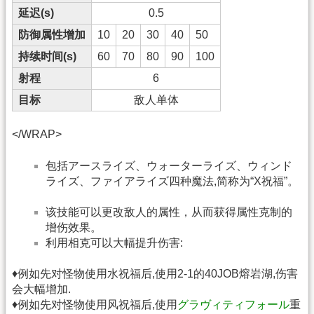
延迟(s)
0.5
防御属性增加
10
20
30
40
50
持续时间(s)
60
70
80
90
100
射程
6
目标
敌人单体
</WRAP>
包括アースライズ、ウォーターライズ、ウィンド
ライズ、ファイアライズ四种魔法,简称为“X祝福”。
该技能可以更改敌人的属性，从而获得属性克制的
增伤效果。
利用相克可以大幅提升伤害:
♦例如先对怪物使用水祝福后,使用2-1的40JOB熔岩湖,伤害
会大幅增加.
♦例如先对怪物使用风祝福后,使用
グラヴィティフォール
重