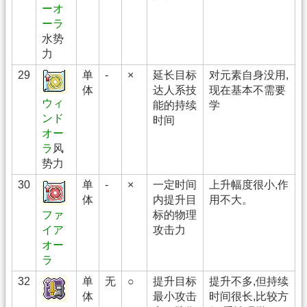
ーオ
ーラ
水势
力
29
单
-
×
延长目标
对元素自身没用,
体
达人系技
现在基本不需要
ウィ
能的持续
学
ンド
时间
オー
ラ
风
势力
30
单
-
×
一定时间
上升幅度很小,作
体
内提升目
用不大。
标的物理
ファ
攻击力
イア
オー
ラ
32
单
无
○
提升目标
提升不多,但持续
体
最小攻击
时间很长,比较方