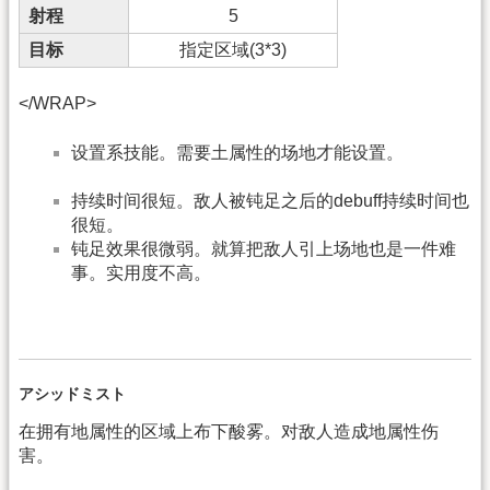
射程
5
目标
指定区域(3*3)
</WRAP>
设置系技能。需要土属性的场地才能设置。
持续时间很短。敌人被钝足之后的debuff持续时间也
很短。
钝足效果很微弱。就算把敌人引上场地也是一件难
事。实用度不高。
アシッドミスト
在拥有地属性的区域上布下酸雾。对敌人造成地属性伤
害。