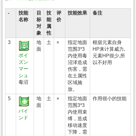
-
技能
目
技
评
技能效果
备注
名称
标
能
价
对
属
象
性
3
地
土
×
指定地面
根据元素自身
面
范围3*3
HP来计算威力,
ポイ
内使用毒
元素HP很少,所
ズン
沼泽造成
以不好用
マー
伤害，需
シュ
在土属性
毒沼
区域施
放。
5
地
土
×
指定地面
作用很小的技能
面
范围3*3
バイ
内使用束
ンド
缚，造成
移动速度
下降，需