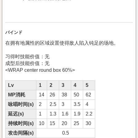
バインド
在拥有地属性的区域设置使得敌人陷入钝足的场地。
习得时技能价值：无
成型后技能价值：无
<WRAP center round box 60%>
Lv
1
2
3
4
5
MP消耗
14
26
38
50
62
咏唱时间(s)
2
2.5
3
3.5
4
延迟(s)
1
1.3
1.6
1.9
2.2
持续时间(s)
10
15
20
25
30
攻击间隔(s)
0.5