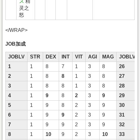
ス
精
灵之
怒
</WRAP>
JOB加成
JOBLV
STR
DEX
INT
VIT
AGI
MAG
JOBLV
1
1
8
7
1
3
8
26
2
1
8
8
1
3
8
27
3
1
8
8
1
3
8
28
4
1
9
8
2
3
9
29
5
1
9
8
2
3
9
30
6
1
9
9
2
3
9
31
7
1
9
9
2
3
9
32
8
1
10
9
2
3
10
33