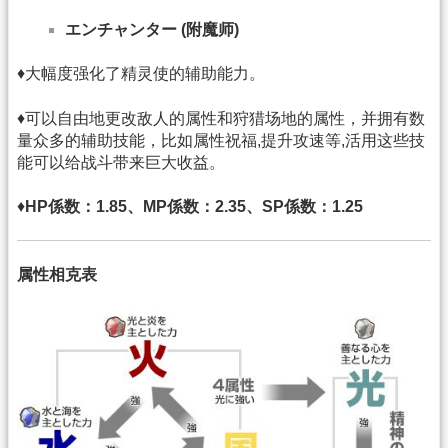
エンチャンター (附魔师)
♦大幅度强化了精灵使的辅助能力。
♦可以自由地更改敌人的属性和狩猎场地的属性，并拥有数
量众多的辅助技能，比如属性祝福,提升攻速等,活用这些技
能可以给战斗带来巨大收益。
♦
HP係数：1.85、MP係数：2.35、SP係数：1.25
属性相克表