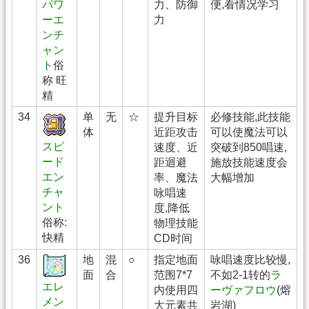
力、防御
便,看情况学习
パワ
力
ーエ
ンチ
ャン
ト
俗
称 旺
精
34
单
无
☆
提升目标
必修技能,此技能
体
近距攻击
可以使魔法可以
スピ
速度、近
突破到850唱速,
ード
距迴避
施放技能速度会
エン
率、魔法
大幅增加
チャ
咏唱速
ント
度,降低
俗称:
物理技能
快精
CD时间
36
地
混
○
指定地面
咏唱速度比较慢,
面
合
范围7*7
不如2-1转的
ラ
エレ
内使用四
ーヴァフロウ
(熔
メン
大元素共
岩湖)