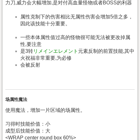
力刀,威力会大幅增加,是对付高血量怪物或者BOSS的利器
属性克制下的伤害相比无属性伤害会增加5倍之多，
因此该技能十分重要。
一些本体属性值过高的怪物很可能无法被更改掉属
性,要注意
是3转
リメインエレメント
元素反制的前置技能,其中
火祝福非常重要,为必修
会被反射
场属性魔法
使用魔法，增加一片区域的场属性。
习得时技能价值：小
成型后技能价值：大
<WRAP center round box 60%>