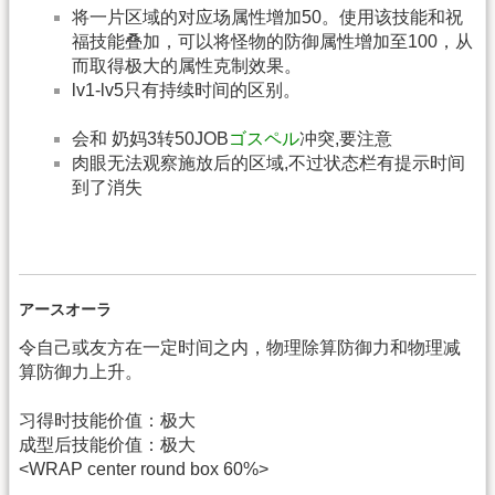
将一片区域的对应场属性增加50。使用该技能和祝
福技能叠加，可以将怪物的防御属性增加至100，从
而取得极大的属性克制效果。
lv1-lv5只有持续时间的区别。
会和 奶妈3转50JOB
ゴスペル
冲突,要注意
肉眼无法观察施放后的区域,不过状态栏有提示时间
到了消失
アースオーラ
令自己或友方在一定时间之内，物理除算防御力和物理减
算防御力上升。
习得时技能价值：极大
成型后技能价值：极大
<WRAP center round box 60%>