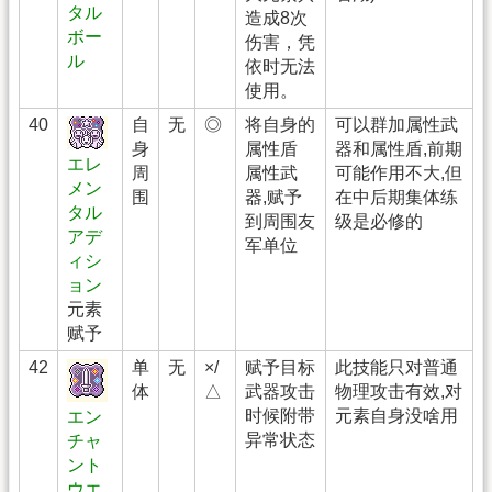
タル
造成8次
ボー
伤害，凭
ル
依时无法
使用。
40
自
无
◎
将自身的
可以群加属性武
身
属性盾
器和属性盾,前期
エレ
周
属性武
可能作用不大,但
メン
围
器,赋予
在中后期集体练
タル
到周围友
级是必修的
アデ
军单位
ィシ
ョン
元素
赋予
42
单
无
×/
赋予目标
此技能只对普通
体
△
武器攻击
物理攻击有效,对
时候附带
元素自身没啥用
エン
异常状态
チャ
ント
ウエ