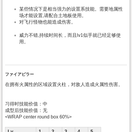
某些情况下是相当强力的设置系技能。需要地属性
场才能设置,请配合土地板使用。
对飞行怪物也能造成伤害。
威力不错,持续时间长，而且lv1似乎就已经足够使
用。
ファイアピラー
在拥有火属性的区域设置火柱，对敌人造成火属性伤害。
习得时技能价值：中
成型后技能价值：无
<WRAP center round box 60%>
Lv
1
2
3
4
5