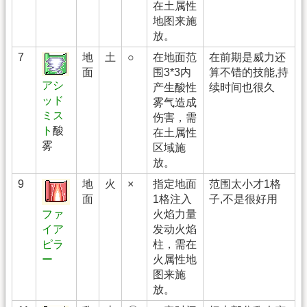
在土属性
地图来施
放。
7
地
土
○
在地面范
在前期是威力还
面
围3*3内
算不错的技能,持
アシ
产生酸性
续时间也很久
ッド
雾气造成
ミス
伤害，需
ト
酸
在土属性
雾
区域施
放。
9
地
火
×
指定地面
范围太小才1格
面
1格注入
子,不是很好用
火焰力量
ファ
发动火焰
イア
柱，需在
ピラ
火属性地
ー
图来施
放。