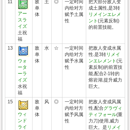
11
敌
土
◎
一定时间
把大部分敌人变
单
内给对方
成土属性,是3转
アー
体
赋予土属
リメインエレメ
スラ
性
ント
(元素反制)
イズ
的前置技能。
土祝
福
13
敌
水
☆
一定时间
把敌人变成水属
单
内给对方
性.是3转
リメイ
体
赋予水属
ンエレメント
(元
ウォ
性
素反制)的前置技
ータ
能,配合2-1转的
ーラ
熔岩湖,提升威力
イズ
巨大。
水祝
福
15
敌
风
◎
一定时间
把敌人变成风属
单
内给对方
性,配合
グラヴィ
ウィ
体
赋予风属
ティフォール
(重
ンド
性
力刀)使用,威力
ライ
巨大。是
リメイ