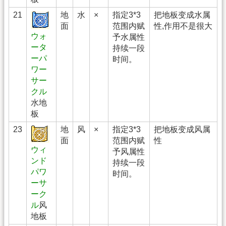
21
地
水
×
指定3*3
把地板变成水属
面
范围内赋
性,作用不是很大
ウォ
予水属性
ータ
持续一段
ーパ
时间。
ワー
サー
クル
水地
板
23
地
风
×
指定3*3
把地板变成风属
面
范围内赋
性
ウィ
予风属性
ンド
持续一段
パワ
时间。
ーサ
ーク
ル
风
地板