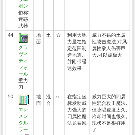
ポン
俗称:
迷惑
武器
44
地
土
☆
利用大地
威力不错的土属
面
力量在指
性攻击魔法,对风
グラ
定范围制
属性敌人伤害巨
ヴィ
造地震,
大,可以被极大
ティ
并附带缓
フォ
速效果
ール
重力
刀
50
地
混
○
在指定坐
威力巨大的四属
面
合
标发动威
性混合攻击魔法.
エレ
力强大的
但咏唱速度太久,
メン
四属性魔
冷却时间也很久,
タル
法龙卷风
现状不是很好用
ラー
了