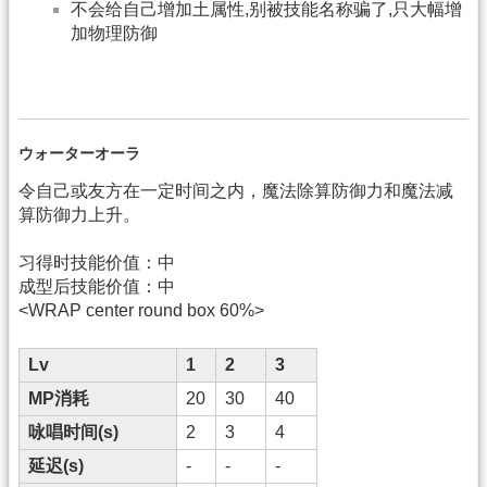
不会给自己增加土属性,别被技能名称骗了,只大幅增
加物理防御
ウォーターオーラ
令自己或友方在一定时间之内，魔法除算防御力和魔法减
算防御力上升。
习得时技能价值：中
成型后技能价值：中
<WRAP center round box 60%>
Lv
1
2
3
MP消耗
20
30
40
咏唱时间(s)
2
3
4
延迟(s)
-
-
-