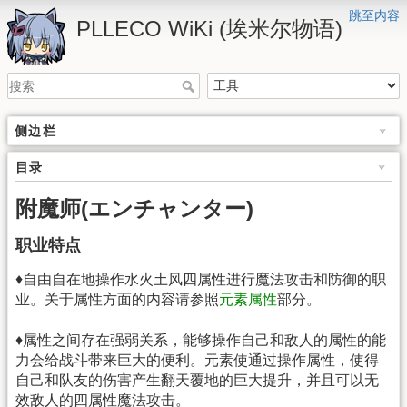
跳至内容
PLLECO WiKi (埃米尔物语)
侧边栏
目录
附魔师(エンチャンター)
职业特点
♦自由自在地操作水火土风四属性进行魔法攻击和防御的职
业。关于属性方面的内容请参照
元素属性
部分。
♦属性之间存在强弱关系，能够操作自己和敌人的属性的能
力会给战斗带来巨大的便利。元素使通过操作属性，使得
自己和队友的伤害产生翻天覆地的巨大提升，并且可以无
效敌人的四属性魔法攻击。