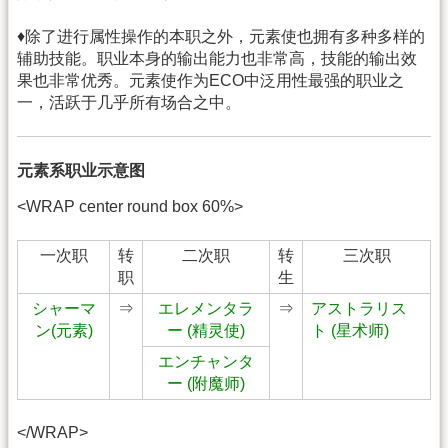
♦除了进行属性操作的本职之外，元素使也拥有多种多样的
辅助技能。职业本身的输出能力也非常高，技能的输出效
果也非常优秀。元素使作为ECO中泛用性最强的职业之
一，活跃于几乎所有场合之中。
元素系职业示意图
<WRAP center round box 60%>
一次职
转
二次职
转
三次职
职
生
シャーマ
⇒
エレメンタラ
⇒
アストラリス
ン(元素)
ー (精灵使)
ト (星术师)
エンチャンタ
ー (附魔师)
</WRAP>