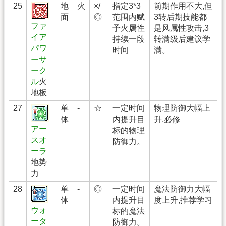
25
地
火
×/
指定3*3
前期作用不大,但
面
◎
范围内赋
3转后期技能都
ファ
予火属性
是风属性攻击,3
イア
持续一段
转满级后建议学
パワ
时间
满。
ーサ
ーク
ル
火
地板
27
单
-
☆
一定时间
物理防御大幅上
体
内提升目
升,必修
アー
标的物理
スオ
防御力。
ーラ
地势
力
28
单
-
◎
一定时间
魔法防御力大幅
体
内提升目
度上升,推荐学习
ウォ
标的魔法
ータ
防御力。