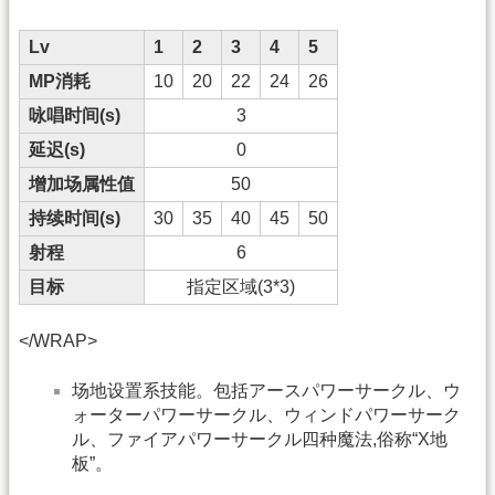
Lv
1
2
3
4
5
MP消耗
10
20
22
24
26
咏唱时间(s)
3
延迟(s)
0
增加场属性值
50
持续时间(s)
30
35
40
45
50
射程
6
目标
指定区域(3*3)
</WRAP>
场地设置系技能。包括アースパワーサークル、ウ
ォーターパワーサークル、ウィンドパワーサーク
ル、ファイアパワーサークル四种魔法,俗称“X地
板”。