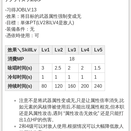
-习得JOBLV:13
-效果：将目标的武器属性强制变成无
-目標：単体PT(LV2和LV4是敌人)
-装備条件：无
-憑依時使用：可
效果＼SkillLv
Lv1
Lv2
Lv3
Lv4
Lv5
消費MP
18
咏唱时间(s)
3
2.5
2
2
1.5
冷却时间(s)
1
1
1
1
1
持续时间(s)
80
120
160
200
240
注意不是将武器属性变成无,只是让属性倍率消失,比
如元素的风核弹被使用后,不能出现属性相克,但本职
还是风属性攻击,遇到 “属性攻击无效化” 还是只能打
出1点HP的伤害。
2和4级可以对敌人使用,根据情况可以大幅降低敌人