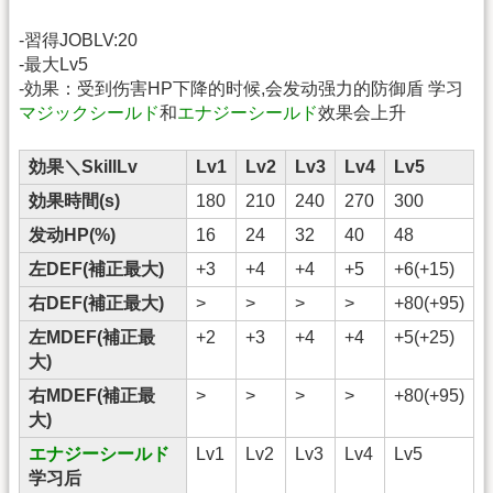
-習得JOBLV:20
-最大Lv5
-効果：受到伤害HP下降的时候,会发动强力的防御盾 学习
マジックシールド
和
エナジーシールド
效果会上升
効果＼SkillLv
Lv1
Lv2
Lv3
Lv4
Lv5
効果時間(s)
180
210
240
270
300
发动HP(%)
16
24
32
40
48
左DEF(補正最大)
+3
+4
+4
+5
+6(+15)
右DEF(補正最大)
>
>
>
>
+80(+95)
左MDEF(補正最
+2
+3
+4
+4
+5(+25)
大)
右MDEF(補正最
>
>
>
>
+80(+95)
大)
エナジーシールド
Lv1
Lv2
Lv3
Lv4
Lv5
学习后