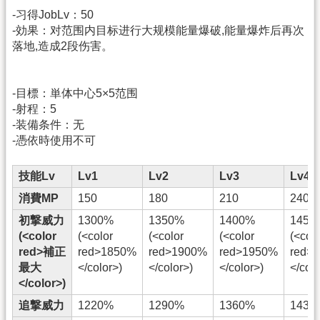
-习得JobLv：50
-効果：对范围内目标进行大规模能量爆破,能量爆炸后再次
落地,造成2段伤害。
-目標：単体中心5×5范围
-射程：5
-装備条件：无
-憑依時使用不可
技能Lv
Lv1
Lv2
Lv3
Lv4
消費MP
150
180
210
240
初撃威力
1300%
1350%
1400%
1450
(<color
(<color
(<color
(<color
(<colo
red>補正
red>1850%
red>1900%
red>1950%
red>
最大
</color>)
</color>)
</color>)
</colo
</color>)
追撃威力
1220%
1290%
1360%
1430