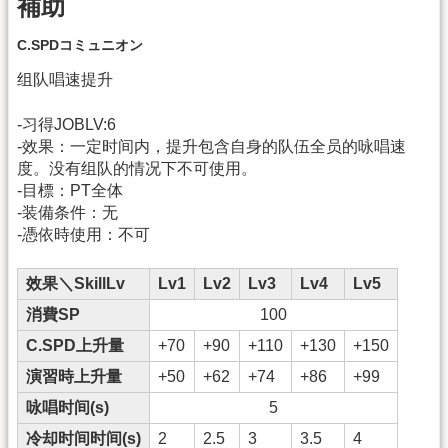
補助
C.SPDコミュニオン
组队唱速提升
-习得JOBLV:6
-效果：一定时间内，提升包含自身的队伍全员的咏唱速
度。没有组队的情况下不可使用。
-目標：PT全体
-装備条件：无
-憑依時使用：不可
效果＼SkillLv
Lv1
Lv2
Lv3
Lv4
Lv5
消費SP
100
C.SPD上升量
+70
+90
+110
+130
+150
演習時上升量
+50
+62
+74
+86
+99
咏唱时间(s)
5
冷却时间时间(s)
2
2.5
3
3.5
4