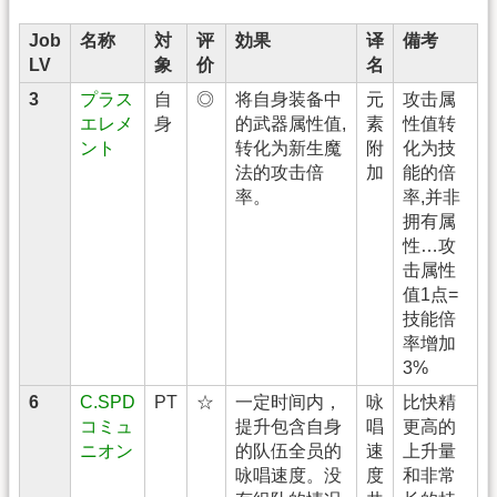
Job
名称
対
评
効果
译
備考
LV
象
价
名
3
プラス
自
◎
将自身装备中
元
攻击属
エレメ
身
的武器属性值,
素
性值转
ント
转化为新生魔
附
化为技
法的攻击倍
加
能的倍
率。
率,并非
拥有属
性…攻
击属性
值1点=
技能倍
率增加
3%
6
C.SPD
PT
☆
一定时间内，
咏
比快精
コミュ
提升包含自身
唱
更高的
ニオン
的队伍全员的
速
上升量
咏唱速度。没
度
和非常