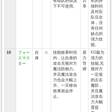
有组队的情况
共
长的持
下不可使用。
享
续时间
及对应
队伍全
体，没
有任何
缺点的
强力技
能。
10
フォー
自
☆
技能效果时间
原
FO最为
スマス
身
内，让自身的
力
强力的
ター
攻击无视对方
导
技能,无
魔法防御力。
师
视对方
并且魔法攻击
一定值
力也会大幅上
的左右
升。一旦移动
魔防，
效果就会停
并且魔
止。
法攻击
力大幅
度提