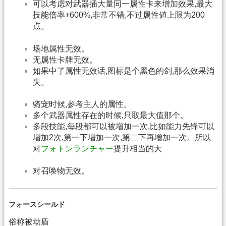
可以考虑对武器插大量同一属性卡来增加效果,最大
技能倍率+600%,非常不错,不过属性値上限为200
点。
场地属性无效。
无属性卡牌无效。
如果中了属性无效话,图标是个黑色的剑,那么效果消
失。
骑宠时候,参考主人的属性。
多个武器属性存在的时候,只取最大值那个。
多段技能,每段都可以被增加一次,比如能力先锋可以
增加2次,第一下增加一次,第二下再增加一次。所以
对
フォトンランチャー
提升相当的大
对召唤物无效。
フォースシールド
俗称被动盾