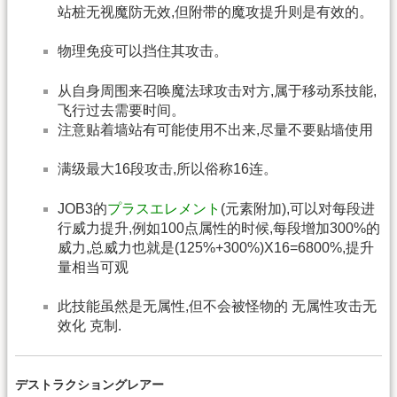
站桩无视魔防无效,但附带的魔攻提升则是有效的。
物理免疫可以挡住其攻击。
从自身周围来召唤魔法球攻击对方,属于移动系技能,
飞行过去需要时间。
注意贴着墙站有可能使用不出来,尽量不要贴墙使用
满级最大16段攻击,所以俗称16连。
JOB3的
プラスエレメント
(元素附加),可以对每段进
行威力提升,例如100点属性的时候,每段增加300%的
威力,总威力也就是(125%+300%)X16=6800%,提升
量相当可观
此技能虽然是无属性,但不会被怪物的 无属性攻击无
效化 克制.
デストラクショングレアー