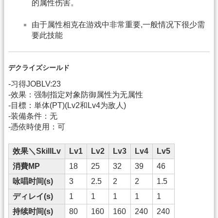
的属性伤害。
由于属性相克在游戏中非常重要,一般情况下很少需
要此技能
デクライズシールド
-习得JOBLV:23
-效果：强制指定对象防御属性为无属性
-目標：単体(PT)(Lv2和Lv4为敌人)
-装備条件：无
-憑依時使用：可
效果＼SkillLv
Lv1
Lv2
Lv3
Lv4
Lv5
消費MP
18
25
32
39
46
咏唱时间(s)
3
2.5
2
2
1.5
ディレイ(s)
1
1
1
1
1
持续时间(s)
80
160
160
240
240