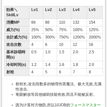
効果＼
Lv1
Lv2
Lv3
Lv4
Lv5
SkillLv
消費MP
66
88
110
132
154
威力(%)
25%
50%
75%
100%
125%
合計威力(%)
100%
300%
750%
1200%
2000%
攻击次数
4
6
10
12
16
基本詠唱時
0.5
1.0
1.5
2.0
2.5
間(s)
冷却时间(s)
1.2
1.4
1.6
1.8
2.0
射程
4
5
6
7
8
射程长,攻击段数多的物理伤害魔法。极大无效,无属
性攻击。
竜眼解放等其他辅助技能有效,而且不能被反射。
因为计算对方物防,所以10JOB的
フォースマスター