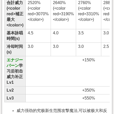
合計威力
2520%
2640%
2760%
2880
(<color
(<color
(<color
(<color
(<colo
red>補正
red>3070%
red>3190%
red>3310%
red>
最大
</color>)
</color>)
</color>)
</colo
</color>)
基本詠唱
4.5
4.0
3.5
3.0
時間(s)
冷却时间
3.0
3.0
3.0
2.5
(s)
エナジー
+150%
バーン
学
习后初击
威力补正
Lv1
Lv2
+350%
Lv3
+550%
威力强劲的究极新生范围攻撃魔法,可以被极大和反