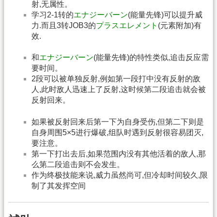
射,无属性。
学习2-1转的
エナジーバーン
(能量先锋)可以提升威
力.而且3转JOB3的
プラスエレメント
(元素附加)有
效.
和
エナジーバーン
(能量先锋)的特性类似,追击反应需
要时间。
2段可以被单独反射,例如第一段打中没有反射的敌
人,此时敌人迅速上了反射,这时候第二段追击就会被
反射回来。
如果被反射回来后第一下为自身受伤,但第二下则是
自身周围5×5进行爆破,组队时遇到反射很容易团灭,
要注意。
第一下打出去后,如果范围内没有其他活着的敌人,那
么第二段追击则不会发生。
作为终极技能来说,威力虽然尚可,但冷却时间较久,限
制了其发挥空间