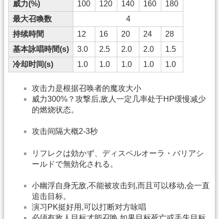
威力(%)
100
120
140
160
180
最大召喚数
4
持续時間
12
16
20
24
28
基本詠唱時間(s)
3.0
2.5
2.0
2.0
1.5
冷却时间(s)
1.0
1.0
1.0
1.0
1.0
攻击力是根据召唤者的魔攻大小
威力300%？攻撃后,敌人一定几率处于HP缓慢减少
的燃烧状态。
攻击间隔大概2-3秒
リフレクは効かず、ディスペルオーラ・バリアシ
ールドで無効化される。
小幽浮自身无敌,不能被攻击到,而且可以移动,会一直
追击目标。
演习PK挺好用,可以打断对方咏唱
必须有敌人目标才能召唤,如果目标死亡或丢失目标,