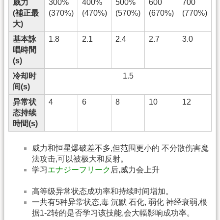
威力
300%
400%
500%
600
700
(補正最
(370%)
(470%)
(570%)
(670%)
(770%)
大)
基本詠
1.8
2.1
2.4
2.7
3.0
唱時間
(s)
冷却时
1.5
间(s)
异常状
4
6
8
10
12
态持续
時間(s)
威力和恒星爆破差不多,但范围更小的 不分散伤害魔
法攻击,可以被极大和反射。
学习
エナジーフリーク
后,威力会上升
高等级异常状态成功率和持续时间增加。
一共有5种异常状态,毒 沉默 石化, 弱化 神经衰弱,根
据1-2转的是否学习该技能,会大幅影响成功率。