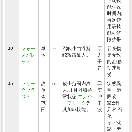
在此技
能生效
时间内,
再次使
用该技
能可解
除效果
30
フォー
単
△
召唤小幽浮持
原
召唤物
スバレ
体
续攻击敌人。
力
是无敌
ット
子
的,但移
弹
动速度
慢
35
フリー
敌
○
攻击范围内敌
异
状態異
クブラ
单
人,并且附加异
变
常＋範
スト
体
常状态;
エナジ
冲
囲攻
范
ーフリーク
为
击
撃;5种
围
其加成技能。
波
异常 石
化・
毒・沈
黙・デ