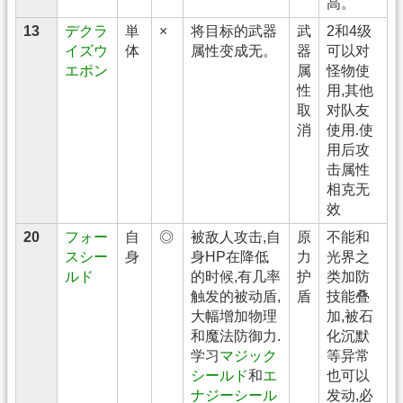
高。
13
デクラ
単
×
将目标的武器
武
2和4级
イズウ
体
属性变成无。
器
可以对
エポン
属
怪物使
性
用,其他
取
对队友
消
使用.使
用后攻
击属性
相克无
效
20
フォー
自
◎
被敌人攻击,自
原
不能和
スシー
身
身HP在降低
力
光界之
ルド
的时候,有几率
护
类加防
触发的被动盾,
盾
技能叠
大幅增加物理
加,被石
和魔法防御力.
化沉默
学习
マジック
等异常
シールド
和
エ
也可以
ナジーシール
发动,必