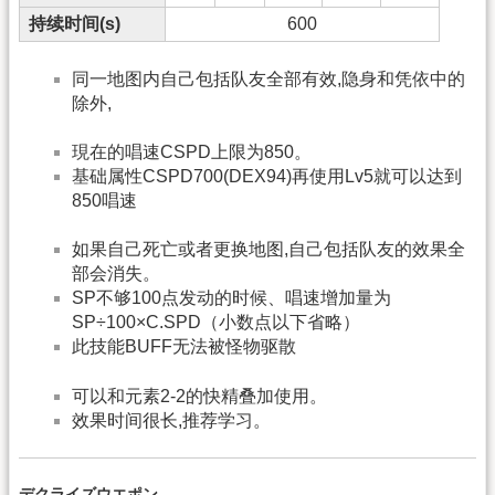
持续时间(s)
600
同一地图内自己包括队友全部有效,隐身和凭依中的
除外,
現在的唱速CSPD上限为850。
基础属性CSPD700(DEX94)再使用Lv5就可以达到
850唱速
如果自己死亡或者更换地图,自己包括队友的效果全
部会消失。
SP不够100点发动的时候、唱速增加量为
SP÷100×C.SPD（小数点以下省略）
此技能BUFF无法被怪物驱散
可以和元素2-2的快精叠加使用。
效果时间很长,推荐学习。
デクライズウエポン