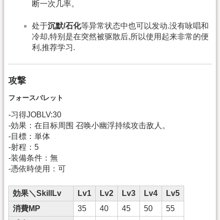
断一次几率。
处于
沉默/石化
等异常状态中也可以发动.没有咏唱和
冷却,特别是在突然被驱散后,所以使用起来非常的便
利,推荐学习.
攻撃
フォースバレット
-习得JOBLV:30
-効果：在目标周围 召唤小幽浮持续攻击敌人。
-目標：単体
-射程：5
-装備条件：無
-憑依時使用：可
効果＼SkillLv
Lv1
Lv2
Lv3
Lv4
Lv5
消費MP
35
40
45
50
55