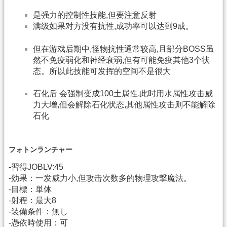
是强力的控制性技能,但要注意反射
满级如果对方没有抗性,成功率可以达到9成。
但在游戏后期中,怪物抗性通常较高,且部分BOSS虽
然不免疫弱化和神经衰弱,但有可能免疫其他3个状
态。所以此技能可发挥的空间不是很大
石化后 会强制变成100土属性,此时用水属性攻击威
力大增,但会解除石化状态,其他属性攻击则不能解除
石化
フォトンランチャー
-習得JOBLV:45
-効果：一发威力小,但攻击次数多的物理攻撃魔法。
-目標：単体
-射程：最大8
-装備条件：無し
-憑依時使用：可