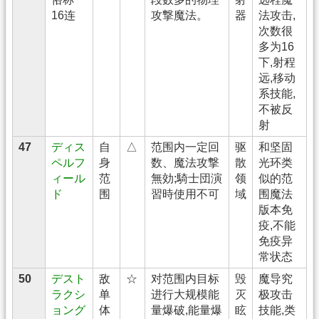
16连
攻撃魔法。
器
法攻击,
次数很
多为16
下,射程
远,移动
系技能,
不被反
射
47
ディス
自
△
范围内一定回
驱
和坚固
ペルフ
身
数、魔法攻撃
散
光环类
ィール
范
無効;騎士団演
领
似的范
ド
围
習時使用不可
域
围魔法
版本免
疫,不能
免疫异
常状态
50
デスト
敌
☆
对范围内目标
毁
魔导究
ラクシ
单
进行大规模能
灭
极攻击
ョング
体
量爆破,能量爆
眩
技能,类