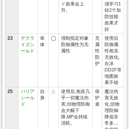
ド
效果会上
须学习1
升。
转2个加
防技能
效果才
好
23
デクラ
単
◯
强制指定对象
无
使用后
イズシ
体
防御属性为无
属
防御属
ールド
属性
性
性相克
防
无效化,
护
在冰
DD2F等
地图效
果不错
25
バリア
自
△
使用后,免疫几
保
魔法伤
シール
身
乎一切魔法伤
护
害无效
ド
害,但物理防御
盾
化,但物
会大幅下
理防御
降,MP会持续
降低非
消耗。
常多…