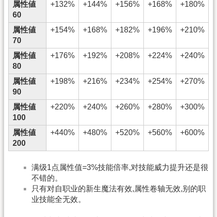
属性値
+132%
+144%
+156%
+168%
+180%
60
属性値
+154%
+168%
+182%
+196%
+210%
70
属性値
+176%
+192%
+208%
+224%
+240%
80
属性値
+198%
+216%
+234%
+254%
+270%
90
属性値
+220%
+240%
+260%
+280%
+300%
100
属性値
+440%
+480%
+520%
+560%
+600%
200
满级1点属性值=3%技能倍率,对技能威力提升还是很
不错的。
只有对自职业的新生魔法有效,属性卷轴无效,别的职
业技能全无效。