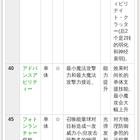
ィビリ
テイ
ト・ク
ラッタ
ー(后2
个是2转
的弱化
和神经
衰弱)。
40
アドバ
单
☆
最小魔法攻撃
能
效果时
ンスア
体
力和最大魔法
力
间长的
ビリテ
攻撃力接近。
提
单体支
ィー
升
援技能,
最小魔
攻会大
幅上升
45
フォト
单
☆
召唤能量球对
光
对方物
ンラン
体
目标造成一发
弹
理防御
チャー
威力小,但攻击
发
参照的
俗称
段数多的物理
射
远程魔