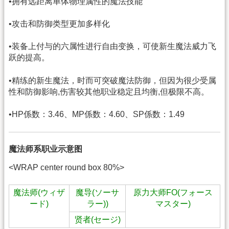
•拥有远距离单体物理属性的魔法技能
•攻击和防御类型更加多样化
•装备上付与的六属性进行自由变换，可使新生魔法威力飞
跃的提高。
•精练的新生魔法，时而可突破魔法防御，但因为很少受属
性和防御影响,伤害较其他职业稳定且均衡,但极限不高。
•HP係数：3.46、MP係数：4.60、SP係数：1.49
魔法师系职业示意图
<WRAP center round box 80%>
魔法师(ウィザ
魔导(ソーサ
原力大师FO(フォース
ード)
ラー))
マスター)
贤者(セージ)