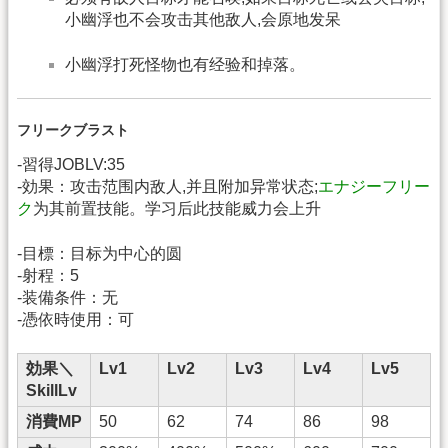
小幽浮也不会攻击其他敌人,会原地发呆
小幽浮打死怪物也有经验和掉落。
フリークブラスト
-習得JOBLV:35
-効果：攻击范围内敌人,并且附加异常状态;
エナジーフリー
ク
为其前置技能。学习后此技能威力会上升
-目標：目标为中心的圆
-射程：5
-装備条件：无
-憑依時使用：可
効果＼
Lv1
Lv2
Lv3
Lv4
Lv5
SkillLv
消費MP
50
62
74
86
98