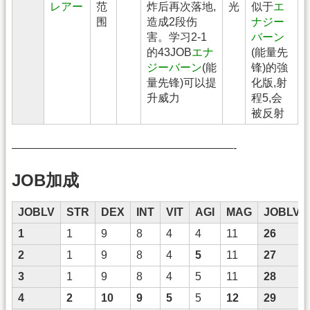
レアー
范
炸后再次落地,
光
似于
エ
围
造成2段伤
ナジー
害。学习2-1
バーン
的43JOB
エナ
(能量先
ジーバーン
(能
锋)的強
量先锋)可以提
化版,射
升威力
程5,会
被反射
————————————————————-
JOB加成
JOBLV
STR
DEX
INT
VIT
AGI
MAG
JOBLV
1
1
9
8
4
4
11
26
2
1
9
8
4
5
11
27
3
1
9
8
4
5
11
28
4
2
10
9
5
5
12
29