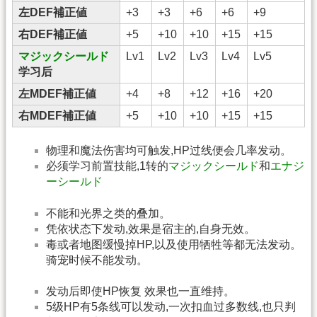
左DEF補正値
+3
+3
+6
+6
+9
右DEF補正値
+5
+10
+10
+15
+15
マジックシールド
Lv1
Lv2
Lv3
Lv4
Lv5
学习后
左MDEF補正値
+4
+8
+12
+16
+20
右MDEF補正値
+5
+10
+10
+15
+15
物理和魔法伤害均可触发,HP过线便会几率发动。
必须学习前置技能,1转的
マジックシールド
和
エナジ
ーシールド
不能和光界之类的叠加。
凭依状态下发动,效果是宿主的,自身无效。
毒或者地图缓慢掉HP,以及使用牺牲等都无法发动。
骑宠时候不能发动。
发动后即使HP恢复 效果也一直维持。
5级HP有5条线可以发动,一次扣血过多数线,也只判