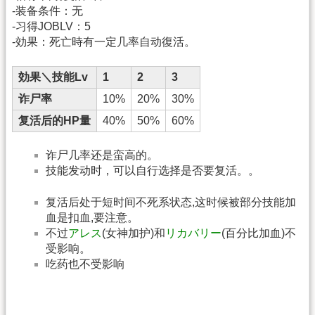
-装备条件：无
-习得JOBLV：5
-効果：死亡時有一定几率自动復活。
効果＼技能Lv
1
2
3
诈尸率
10%
20%
30%
复活后的HP量
40%
50%
60%
诈尸几率还是蛮高的。
技能发动时，可以自行选择是否要复活。。
复活后处于短时间不死系状态,这时候被部分技能加
血是扣血,要注意。
不过
アレス
(女神加护)和
リカバリー
(百分比加血)不
受影响。
吃药也不受影响