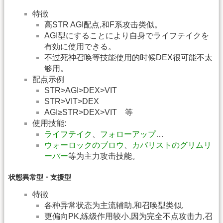
特徴
高STR AGI配点,和F系攻击类似。
AGI型にすることにより自身でライフテイクを
有効に使用できる。
不过死神召唤等技能使用的时候DEX很可能不太
够用。
配点示例
STR>AGI>DEX>VIT
STR>VIT>DEX
AGI≥STR>DEX>VIT 等
使用技能:
ライフテイク
、
フォローアップ
…
ウォーロックのブロウ
、
カバリストのグリムリ
ーパー
等为主力攻击技能。
状態異常型・支援型
特徴
各种异常状态为主流辅助,和召唤型类似,
更偏向PK,练级作用较小,因为完全不点攻击力,召