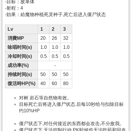
-目标：敌単体
-射程：4
-効果：給魔物种植死灵种子,死亡后进入僵尸状态
Lv
1
2
3
消費MP
20
26
32
咏唱时间(s)
1.0
1.0
1.0
冷却时间(s)
0.5
0.5
0.5
成功率(%)
-
持续时间(s)
50
50
50
復活時HP(%)
40
60
80
对树 岩石等自然物有效。
目标死亡后将进入僵尸状态.后每10秒给与扣除目标
约10%HP
僵尸状态下,对任何接近的东西都会攻击,不分敌我。
僵尸状态下,无法控制行动,PK时候也无法吃药和回血