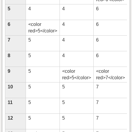
5
4
4
6
6
<color
4
6
red>5</color>
7
5
4
6
8
5
4
6
9
5
<color
<color
red>5</color>
red>7</color>
10
5
5
7
11
5
5
7
12
5
5
7