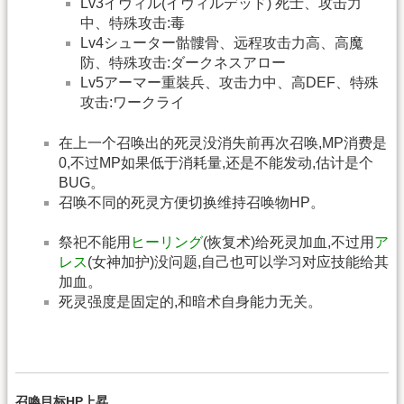
Lv3イヴィル(イヴィルデッド) 死士、攻击力
中、特殊攻击:毒
Lv4シューター骷髏骨、远程攻击力高、高魔
防、特殊攻击:ダークネスアロー
Lv5アーマー重裝兵、攻击力中、高DEF、特殊
攻击:ワークライ
在上一个召唤出的死灵没消失前再次召唤,MP消费是
0,不过MP如果低于消耗量,还是不能发动,估计是个
BUG。
召唤不同的死灵方便切换维持召唤物HP。
祭祀不能用
ヒーリング
(恢复术)给死灵加血,不过用
ア
レス
(女神加护)没问题,自己也可以学习对应技能给其
加血。
死灵强度是固定的,和暗术自身能力无关。
召喚目标HP上昇