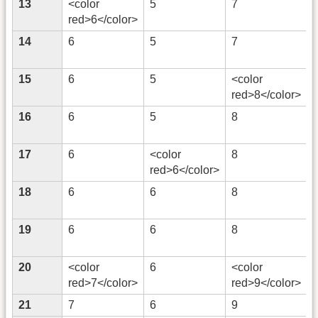
13
<color
5
7
red>6</color>
14
6
5
7
15
6
5
<color
red>8</color>
16
6
5
8
17
6
<color
8
red>6</color>
18
6
6
8
19
6
6
8
20
<color
6
<color
red>7</color>
red>9</color>
21
7
6
9