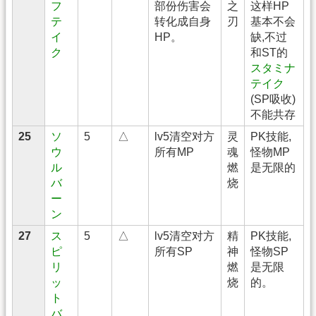
フ
部份伤害会
之
这样HP
テ
转化成自身
刃
基本不会
イ
HP。
缺,不过
ク
和ST的
スタミナ
テイク
(SP吸收)
不能共存
25
ソ
5
△
lv5清空对方
灵
PK技能,
ウ
所有MP
魂
怪物MP
ル
燃
是无限的
バ
烧
ー
ン
27
ス
5
△
lv5清空对方
精
PK技能,
ピ
所有SP
神
怪物SP
リ
燃
是无限
ッ
烧
的。
ト
バ