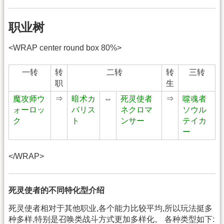
职业树
<WRAP center round box 80%>
一转
转
二转
转
三转
职
生
魔攻师ウ
⇒
暗术カ
⇔
死灵使者
⇒
噬魂者
ォーロッ
バリス
ネクロマ
ソウル
ク
ト
ンサー
テイカ
ー
</WRAP>
死灵使者的不同特化型介绍
死灵使者相对于其他职业,各个能力比较平均,所以玩法挺多
种多样,特别是召唤类战斗方式更加多样化。 各种类型如下: