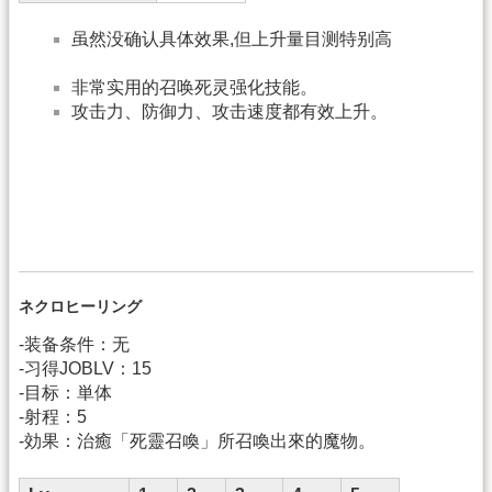
虽然没确认具体效果,但上升量目测特别高
非常实用的召唤死灵强化技能。
攻击力、防御力、攻击速度都有效上升。
ネクロヒーリング
-装备条件：无
-习得JOBLV：15
-目标：単体
-射程：5
-効果：治癒「死靈召喚」所召喚出來的魔物。