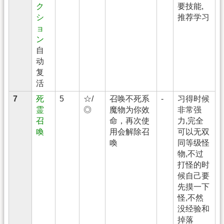
ク
要技能,
シ
推荐学习
ョ
ン
自
动
复
活
7
死
5
☆/
召唤不死系
-
习得时候
霊
◎
魔物为你效
非常强
召
命，再次使
力,完全
喚
用会解除召
可以无双
喚
同等级怪
物,不过
打怪的时
候自己要
先摸一下
怪,不然
没经验和
掉落