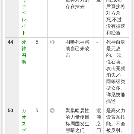
ァ
存在抹去
后直接将
ペ
对方杀
レ
死,不过
イ
没有掉落
ト
和经验.
44
死
5
◎
召唤死神帮
-
死神自身
神
助自己来攻
是无敌
召
击
的,一次
喚
性召唤,
攻击完就
消失,不
同等级类
型众多。
详见技能
描述
50
カ
5
◎
聚集暗属性
混
是高火力
オ
的力量使目
沌
设置系技
ス
标周围发生
之
能。不会
ゲ
黑暗之门
门
被反射,