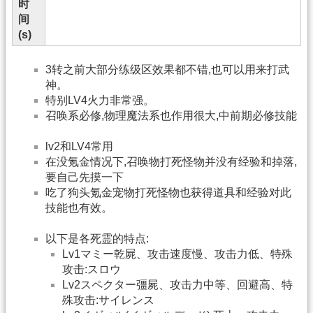
时
间
(s)
3转之前大部分练级区效果都不错,也可以用来打武
神。
特别LV4火力非常强。
召唤系必修,物理魔法系也作用很大,中前期必修技能
lv2和LV4常用
在没氪金情况下,召唤物打死怪物并没有经验和掉落,
要自己先摸一下
吃了狗头氪金宠物打死怪物也获得道具和经验对此
技能也有效。
以下是各死霊的特点:
Lv1マミー乾屍、攻击速度慢、攻击力低、特殊
攻击:スロウ
Lv2スペクター彊屍、攻击力中等、回避高、特
殊攻击:サイレンス