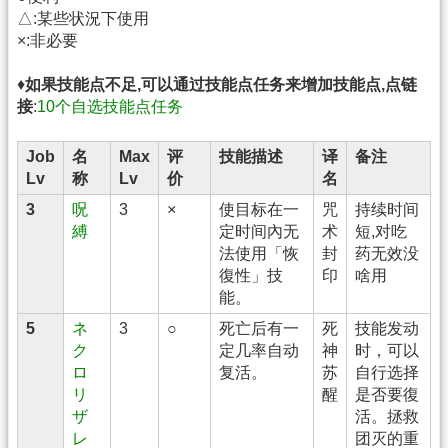
△:某些状況下使用
×:非必要
♦
如果技能点不足,可以通过技能点任务来增加技能点,点链
接
:
10个自选技能点任务
Job
名
Max
评
技能描述
译
备注
Lv
称
Lv
价
名
3
呪
3
×
使目标在一
咒
持续时间
縛
定时间內无
术
短,对吃
法使用「恢
封
药无效没
復性」技
印
啥用
能。
5
ネ
3
○
死亡后有一
死
技能发动
ク
定几率自动
神
时，可以
ロ
复活。
苏
自行选择
リ
醒
是否要復
ザ
活。拯救
レ
团灭的重