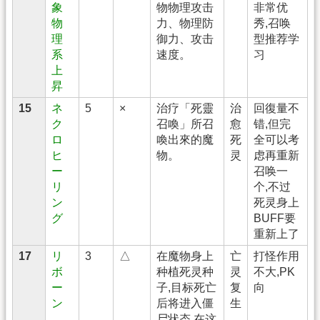
象
物物理攻击
非常优
物
力、物理防
秀,召唤
理
御力、攻击
型推荐学
系
速度。
习
上
昇
15
ネ
5
×
治疗「死靈
治
回復量不
ク
召喚」所召
愈
错,但完
ロ
喚出來的魔
死
全可以考
ヒ
物。
灵
虑再重新
ー
召唤一
リ
个,不过
ン
死灵身上
グ
BUFF要
重新上了
17
リ
3
△
在魔物身上
亡
打怪作用
ボ
种植死灵种
灵
不大,PK
ー
子,目标死亡
复
向
ン
后将进入僵
生
尸状态.在这