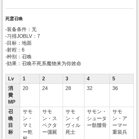
死霊召喚
-装备条件：无
-习得JOBLV：7
-目标：地面
-射程：6
-种别：召喚
-効果：召喚不死系魔物来为你效命
Lv
1
2
3
4
5
消
20
24
28
32
36
費
MP
召
サモ
サモ
サモ
サモン・
サモ
喚
ン・
ン・ス
ン・イ
シュータ
ン・ア
目
マミ
ペクタ
ヴィル
ー骷髏骨
ーマー
标
ー乾
ー彊屍
死士
重裝兵
屍