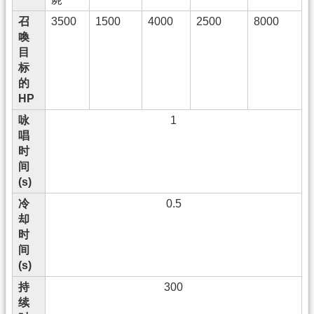
召
3500
1500
4000
2500
8000
喚
目
标
的
HP
咏
1
唱
时
间
(s)
冷
0.5
却
时
间
(s)
持
300
续