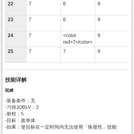
22
7
6
9
23
7
6
9
24
7
<color
9
red>7</color>
25
7
7
9
技能详解
呪縛
-装备条件：无
-习得JOBLV：3
-射程：5
-目标：敌単体
-効果：使目标在一定时间內无法使用「恢復性」技能