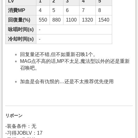
Lv
1
2
3
4
5
消費MP
4
5
6
7
8
回復量(%)
550
880
1100
1320
1540
咏唱时间(s)
-
冷却时间(s)
-
回复量还不错,但不如重新召唤1个。
MAG点不高的话,MP不太足,魔法型以外的还是重新
召唤吧。
加血是会有仇恨的…还是不太推荐优先使用
リボーン
-装备条件：无
-习得JOBLV：17