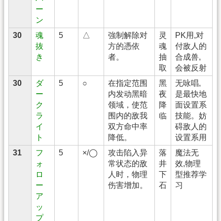
ー
ン
30
魂
5
△
強制解除对
灵
PK用,对
抜
方的憑依
魂
付敌人的
き
者。
抽
合成兽,
取
会被反射
30
ダ
5
○
在指定范围
黑
无咏唱,
ー
内发动黑暗
夜
是最快地
ク
领域，使范
降
面设置系
ラ
围内的敌我
临
技能。妨
イ
双方命中率
碍敌人的
ト
降低。
设置系用
31
フ
5
×/◯
攻击陷入异
落
魔法无
ォ
常状态的敌
井
效,物理
ロ
人时，物理
下
型推荐学
ー
伤害增加。
石
习
ア
ッ
プ