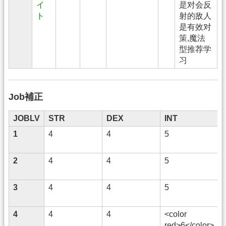
イ
是对会反
ト
射的敌人
是有效对
策,魔法
型推荐学
习
Job補正
JOBLV
STR
DEX
INT
1
4
4
5
2
4
4
5
3
4
4
5
4
4
4
<color
red>6</color>