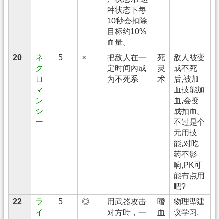
种状态下每
10秒会扣除
目标约10%
血量。
20
ネ
5
×
把敌人在一
死
敌人被变
ク
定时间內成
灵
成不死
ロ
为不死系
术
后,被加
マ
血技能加
ン
血,会变
シ
成扣血。
ー
不过是个
无用技
能,对吃
药不影
响,PK可
能有点用
吧?
22
ラ
5
◎
用武器攻击
嗜
物理型建
イ
对方時，一
血
议学习,