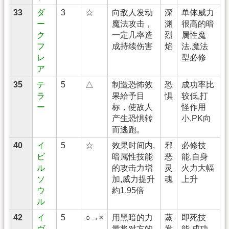
33
ダ
3
☆
向敌人发动
深
单体威力
ー
魔法攻击，
渊
很高的暗
ク
一定几率造
烈
属性魔
フ
成持续伤害
焰
法,魔法
レ
型必修
ア
35
テ
5
△
制造恐怖效
恐
成功率比
ラ
果給予目
惧
较低,打
ー
标，使敌人
怪作用
产生恐惧转
小,PK向
而逃跑。
40
イ
5
☆
效果时间内,
邪
必修技
ビ
暗属性技能
恶
能,自身
ル
的攻击力增
灵
火力大幅
ソ
加,威力提升
魂
上升
ウ
約1.95倍
ル
42
イ
5
○
→×
用黑暗的力
蒸
即死技
ヴ
量将对方的
发
能,成功