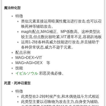
魔法特化型
特徴
类似元素直接运用暗属性魔法进行攻击,也可以召
唤死神等辅助攻击。
mag向配点,MAG補正、MP係数高。这种类型比
较主流,但点数比较吃紧,VIT通常不足,容易趴地板
运用1-2转各种高威力技能进行攻击,并且辅助于
各种异常状态,威力不逊于元素。
配点示例
MAG>DEX>VIT
MAG>AGI>DEX 等
技能
イビルソウル
邪恶灵魂必修。
死霊・死神召還型
特徴
此类型在2-2转时候产生,和木偶使战斗方式相近
此类型主要以召唤物为攻击主力,自身变为辅助,