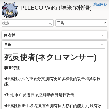
跳至内容
PLLECO WiKi (埃米尔物语)
侧边栏
目录
死灵使者(ネクロマンサー)
职业特征
♦暗属性职业的重要分支,拥有更加多样化的攻击和异常技
能。
♦对死神 亡灵进行操控,辅助自身进行攻击。
♦暗属性攻击手段增加,甚至拥有抹去存在的能力,可以有效