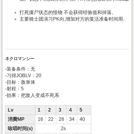
打死僵尸状态的怪物 不会获得经验值和掉落。
主要骑士团演习PK向,增加对方的复活准备时间用.
ネクロマンシー
-装备条件：无
-习得JOBLV：20
-目标：敌単体
-射程：5
-効果：把敌人变成不死系
Lv
1
2
3
4
5
消費MP
16
22
28
34
40
咏唱时间(s)
2s