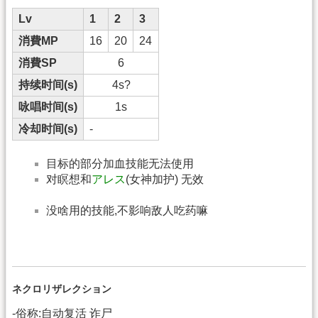
Lv
1
2
3
消費MP
16
20
24
消費SP
6
持续时间(s)
4s?
咏唱时间(s)
1s
冷却时间(s)
-
目标的部分加血技能无法使用
对瞑想和
アレス
(女神加护) 无效
没啥用的技能,不影响敌人吃药嘛
ネクロリザレクション
-俗称:自动复活 诈尸