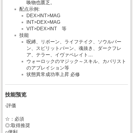
唤物也匮乏。
配点示例:
DEX>INT>MAG
INT>DEX>MAG
VIT>DEX>INT 等
技能
呪縛、リボーン、ライフテイク、ソウルバー
ン、スピリットバーン、魂抜き、ダークフレ
ア、テラー、イヴァペレイト…
ウォーロックのマジック～スキル、カバリスト
のアブレイション等
状態異常成功率上昇 必修
技能预览
-評価
☆：必須
◎:取得推奨
○便利