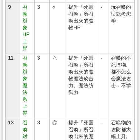
9
召
3
○
提升「死靈
-
玩召唤的
喚
召喚」所召
话就考虑
対
喚出來的魔
学
象
物HP
HP
上
昇
11
召
3
△
提升「死靈
-
召唤的不
喚
召喚」所召
死怪物,
対
喚出來的魔
都不怎么
象
物魔法攻击
会魔法攻
魔
力、魔法防
击…不学
法
御力
系
上
昇
13
召
3
◎
提升「死靈
-
召唤物的
喚
召喚」所召
攻防都大
対
喚出來的魔
幅上升,