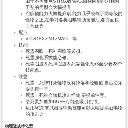
由于不需要点STR或者MAG,自身防御能力相对
于别的类型会大幅提升
召唤物能力大幅提升后,能力几乎凌驾于同等级的
怪物之上,在学习各类召唤辅助技能后,各方面也
非常优秀
配点
VIT≥DEX>INT≥MAG 等
技能
死霊召唤・死神召唤等必須。
死霊強化系技能必修。
死霊召還＆死神召還＆死霊強化系x3至少要28个
技能点。
注意
死霊・死神打死怪物没有掉落和经验值,自己必须
要先摸一下。
死霊・死神会随机攻击怪物,要提前注意。
给死灵加血加BUFF,可能会吸引仇恨。
运用冰冻 闇武器等辅助技能可以大幅提高召唤物
的攻击力
物理近战特化型