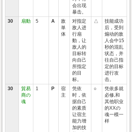
会出现
暴击。
30
扇動
5
A
敌
对指定
△
技能成功
単
敌人进
后，受到
体
行扇
煽动的敌
動，让
人会中15
敌人的
秒的混乱
目标转
状态，并
向自己
往自己指
所指定
定的目标
的目
进行攻
标。
击。
30
貿易
1
P
宿
凭依
○
凭依多就
商の
主
时，依
必修,和
魂
据自己
其他职业
的素质
的XXの
让宿主
魂一模一
能力增
样
加的技