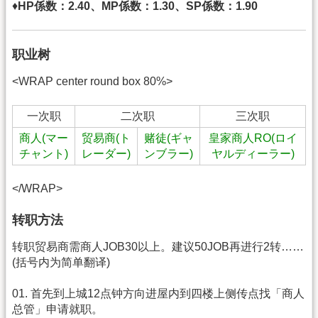
♦
HP係数：2.40、MP係数：1.30、SP係数：1.90
职业树
<WRAP center round box 80%>
一次职
二次职
三次职
商人(マー
贸易商(ト
赌徒(ギャ
皇家商人RO(ロイ
チャント)
レーダー)
ンブラー)
ヤルディーラー)
</WRAP>
转职方法
转职贸易商需商人JOB30以上。建议50JOB再进行2转……
(括号内为简单翻译)
01. 首先到上城12点钟方向进屋内到四楼上侧传点找「商人
总管」申请就职。