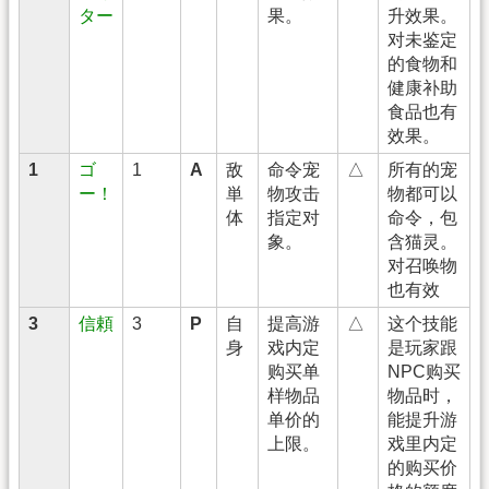
ター
果。
升效果。
对未鉴定
的食物和
健康补助
食品也有
效果。
1
ゴ
1
A
敌
命令宠
△
所有的宠
ー！
単
物攻击
物都可以
体
指定对
命令，包
象。
含猫灵。
对召唤物
也有效
3
信頼
3
P
自
提高游
△
这个技能
身
戏内定
是玩家跟
购买单
NPC购买
样物品
物品时，
单价的
能提升游
上限。
戏里内定
的购买价