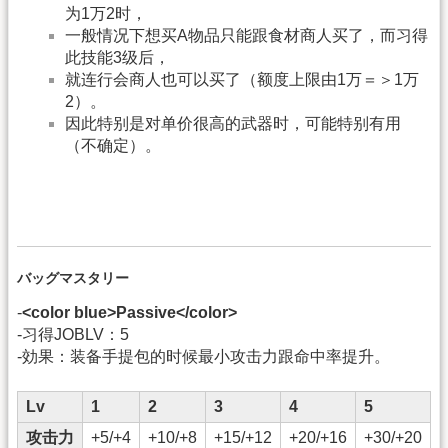
为1万2时，
一般情况下想买A物品只能跟食材商人买了，而习得
此技能3级后，
就连行会商人也可以买了（额度上限由1万＝＞1万
2）。
因此特别是对单价很高的武器时，可能特别有用
（不确定）。
バッグマスタリー
-
<color blue>Passive</color>
-习得JOBLV：5
-効果：装备手提包的时候最小攻击力跟命中率提升。
Lv
1
2
3
4
5
攻击力
+5/+4
+10/+8
+15/+12
+20/+16
+30/+20