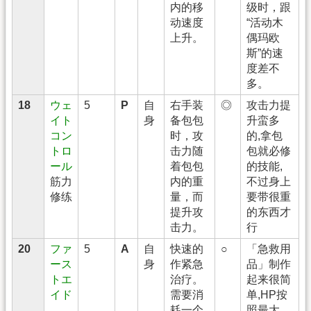
内的移
级时，跟
动速度
“活动木
上升。
偶玛欧
斯”的速
度差不
多。
18
ウェ
5
P
自
右手装
◎
攻击力提
イト
身
备包包
升蛮多
コン
时，攻
的,拿包
トロ
击力随
包就必修
ール
着包包
的技能,
筋力
内的重
不过身上
修练
量，而
要带很重
提升攻
的东西才
击力。
行
20
ファ
5
A
自
快速的
○
「急救用
ース
身
作紧急
品」制作
トエ
治疗。
起来很简
イド
需要消
单,HP按
耗一个
照最大