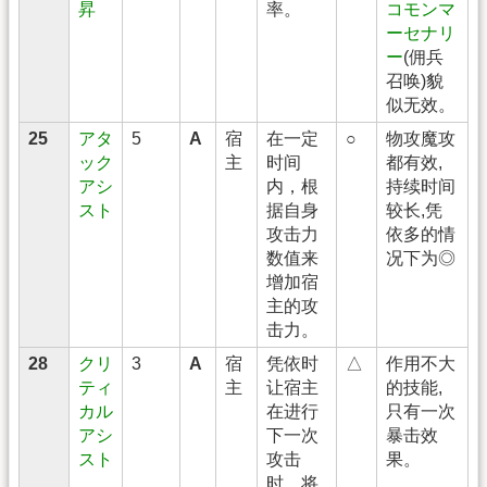
昇
率。
コモンマ
ーセナリ
ー
(佣兵
召唤)貌
似无效。
25
アタ
5
A
宿
在一定
○
物攻魔攻
ック
主
时间
都有效,
アシ
内，根
持续时间
スト
据自身
较长,凭
攻击力
依多的情
数值来
况下为◎
增加宿
主的攻
击力。
28
クリ
3
A
宿
凭依时
△
作用不大
ティ
主
让宿主
的技能,
カル
在进行
只有一次
アシ
下一次
暴击效
スト
攻击
果。
时，将