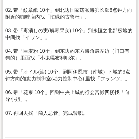
02. 带「紋章紙 10个」到北边国家诺顿海滨长廊6点钟方向
附近的咖啡店内找「忙碌的古鲁杜」。
03. 带「毒消しの実(解毒果实) 10个」到永恒之北部极地的
中间找「イワン」。
04. 带「巨麦粉 10个」到东边的东方海角最左边（门口有
狗的）里面找「小鬼嘎布利耶尔」。
05. 带「オイル(油) 10个」到阿伊恩市（南城）下城的3点
钟方向的[動力制御室(动力控制中心)]里找「フランツ」。
06. 带「花束 10个」回到中央上城的行会宫殿四楼找「向
导小姐」。
07. 再回去找「商人总管」完成转职。