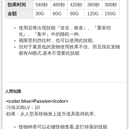
効果时间
540秒
480秒
420秒
360秒
300秒
金額
30G
60G
90G
120G
150G
使用后将出现技能『攻击．焕发』、『重装铠
化』、『集中』中的随机一种。
视限受到挡住时，也可以使用此技能。
但对于素质低的宠物使用效果不佳。而且现在宠物
都有AI模式,基本不需要此技能
人間知識
-
<color blue>Passive</color>
-习得JOBLV：10
-効果：从人型系怪物身上提升道具取得机率。
怪物种类可以右键怪物查看,是打掉落的技能