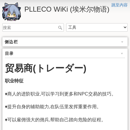
跳至内容
PLLECO WiKi (埃米尔物语)
侧边栏
目录
贸易商(トレーダー)
职业特征
♦商人的进阶职业,可以学习到更多和NPC交易的技巧。
♦提升自身的辅助能力,在队伍里发挥重要作用。
♦可以雇佣强大的佣兵,帮助自己踏向危险的征程。