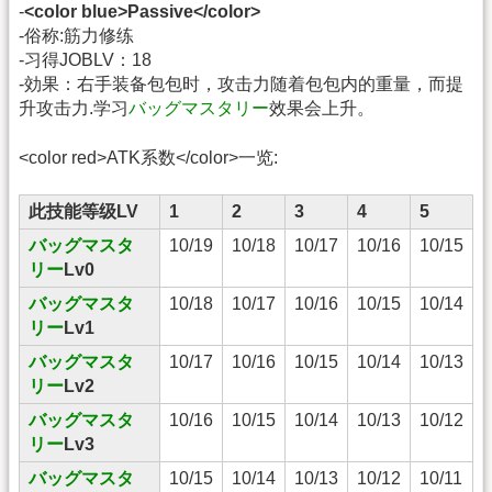
-
<color blue>Passive</color>
-俗称:筋力修练
-习得JOBLV：18
-効果：右手装备包包时，攻击力随着包包内的重量，而提
升攻击力.学习
バッグマスタリー
效果会上升。
<color red>ATK系数</color>一览:
此技能等级LV
1
2
3
4
5
バッグマスタ
10/19
10/18
10/17
10/16
10/15
リー
Lv0
バッグマスタ
10/18
10/17
10/16
10/15
10/14
リー
Lv1
バッグマスタ
10/17
10/16
10/15
10/14
10/13
リー
Lv2
バッグマスタ
10/16
10/15
10/14
10/13
10/12
リー
Lv3
バッグマスタ
10/15
10/14
10/13
10/12
10/11