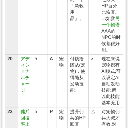
「急救
HP百分
用
比恢复,
品」。
比如救
另
一个物语
AAA的
NPC的时
候都很好
用。
20
アデ
5
A
宠
付钱给
×
现在来说
ィシ
物
随从(宠
宠物都有
ョナ
物)，使
AI模式,可
ルチ
得随从
以设定AI
ャー
发动技
自动发动
ジ
能。
技能,所
以此技能
基本无用
23
傭兵
5
P
宠
提升佣
△
对宠物佣
回復
物
兵的HP
兵大叔才
率上
回复
有效,对