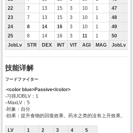
22
7
13
15
3
10
1
47
23
7
13
15
3
10
1
48
24
8
14
16
3
10
1
49
25
8
14
16
3
11
1
50
JobLv
STR
DEX
INT
VIT
AGI
MAG
JobLv
技能详解
フードファイター
-
<color blue>Passive</color>
-习得JOBLV：1
–MaxLV：5
-対象：自分
-効果：提升食物的回復效果。药水之类的沒有上升效果。
LV
1
2
3
4
5