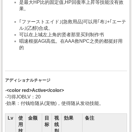
是最大HP比的固定值,HP回復率上昇等技能没有效
果。
｢ファーストエイド｣(急救用品)可以用｢布｣+｢エーテ
ル｣(乙醇)合成。
可以在上城左上角的贤者那里买到制作书
唱速根据AGI高低。在AAA救NPC之类的都挺好用
的
アディショナルチャージ
-
<color red>Active</color>
-习得JOBLV：20
-効果：付钱给随从(宠物)，使得随从发动技能。
Lv
使
金额
目
视
効果
备注
用
标
线
技
判