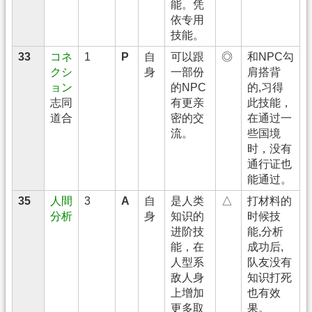
能。凭
依专用
技能。
33
コネ
1
P
自
可以跟
◎
和NPC勾
クシ
身
一部份
肩搭背
ョン
的NPC
的,习得
志同
有更亲
此技能，
道合
密的交
在通过一
流。
些国境
时，没有
通行证也
能通过。
35
人間
3
A
自
是人类
△
打材料的
分析
身
知识的
时候技
进阶技
能,分析
能，在
成功后,
人型系
队友没有
敌人身
知识打死
上增加
也有效
更多取
果。