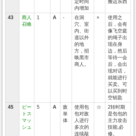
定时间
搬运东西
内增加
43
商人
1
A
-
在洞
×
使用之
召喚
穴、室
后，会有
内、街
像飞空庭
道以外
的绳子出
的地
现在身
方，招
边，然后
唤黑市
等待一会
商人。
后，会出
现对话，
就能进行
买卖。可
以买到时
空钥匙
45
ビー
5
A
敌
使用包
☆
2转时期
トス
単
包对敌
是包包的
マッ
体
人进行
主力攻击
シュ
多次的
技能,必
连续敲
修。