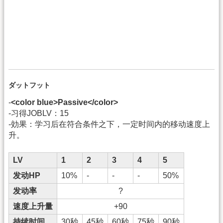
ダットフット
-
<color blue>Passive</color>
-习得JOBLV：15
-効果：学习后在符合条件之下，一定时间内的移动速度上
升。
LV
1
2
3
4
5
发动HP
10%
-
-
-
50%
发动率
?
速度上升量
+90
持续时间
30秒
45秒
60秒
75秒
90秒