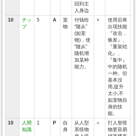
回到主
人身边
10
チッ
5
A
宠
付钱给
×
使用后将
プ
物
“随从”
出现技能
(如宠
『攻击．
物)，使
焕发』、
“随从”
『重装铠
随机增
化』、
加某种
『集中』
能力。
中的随机
一种。但
基本没
用,提升
太小,不
如宠物自
身的技
能。
10
人間
1
P
自
从人型
○
打人形怪
知識
身
系怪物
物更容易