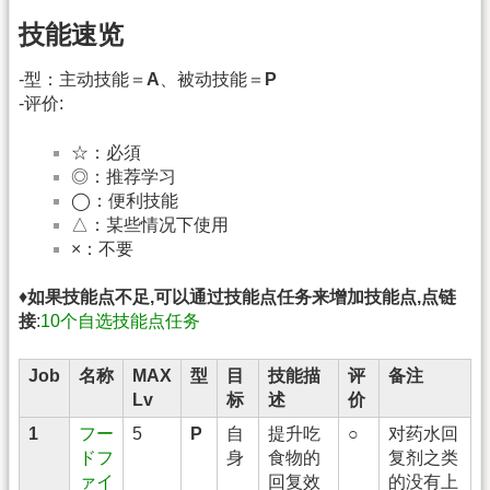
技能速览
-型：主动技能＝
A
、被动技能＝
P
-评价:
☆：必須
◎：推荐学习
◯：便利技能
△：某些情况下使用
×：不要
♦
如果技能点不足,可以通过技能点任务来增加技能点,点链
接
:
10个自选技能点任务
Job
名称
MAX
型
目
技能描
评
备注
Lv
标
述
价
1
フー
5
P
自
提升吃
○
对药水回
ドフ
身
食物的
复剂之类
ァイ
回复效
的没有上