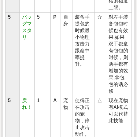
格的额度
上限。
5
バッ
5
P
自
装备手
☆
对左手装
グマ
身
提包的
备包包时
スタ
时候最
候也有效
リー
小物理
果,如果
攻击力
双手都拿
跟命中
有包包的
率提
时候，则
升。
两手都有
增加的效
果,拿包
包的话必
修
5
戻
1
A
宠
使得正
△
现在宠物
れ！
物
在攻击
有AI模式
的宠
可以代替
物，停
此技能
止攻击
动作。