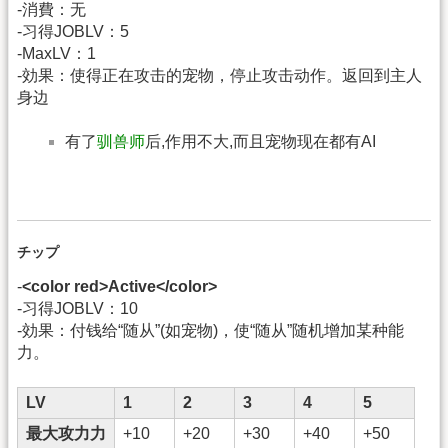
-消費：无
-习得JOBLV：5
-MaxLV：1
-効果：使得正在攻击的宠物，停止攻击动作。返回到主人
身边
有了
驯兽师
后,作用不大,而且宠物现在都有AI
チップ
-
<color red>Active</color>
-习得JOBLV：10
-効果：付钱给“随从”(如宠物)，使“随从”随机增加某种能
力。
LV
1
2
3
4
5
最大攻力力
+10
+20
+30
+40
+50