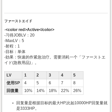
ファーストエイド
-
<color red>Active</color>
-习得JOBLV：20
-MaxLV：5
-射程：1
-目标：単体
-効果：快速的作紧急治疗。需要消耗一个「ファーストエ
イド(急救用品)」。
LV
1
2
3
4
5
使用SP
4
5
6
7
8
回復量
10%
14%
18%
22%
26%
回复量是根据目标的最大HP,比如10000HP回复量就
是3333HP。