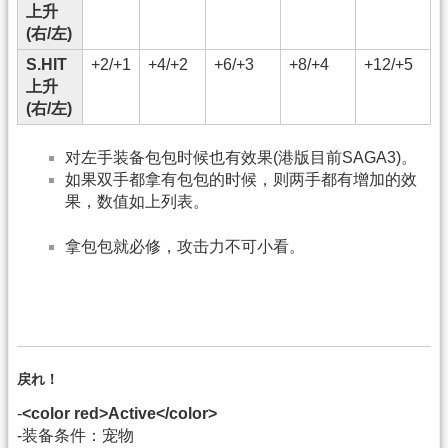
上升
(右/左)
S.HIT
+2/+1
+4/+2
+6/+3
+8/+4
+12/+5
上升
(右/左)
对左手装备包包时候也有效果(港版目前SAGA3)。
如果双手都拿有包包的时候，则两手都有增加的效
果，数值如上列表。
拿包包就必修，攻击力不可小看。
戻れ！
-
<color red>Active</color>
-装备条件：宠物