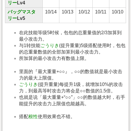
リー
Lv4
バッグマスタ
10/14
10/13
10/12
10/11
10/10
リー
Lv5
在此技能等级5时候，包包的总重量值的2/3加算到
最小攻击力。
与1转技能
ごうりき
(提升重量)5级搭配使用时，包包
的总重量数值的全部加算到最小攻击力。
所加算的最小攻击力有数值上限。
里面的『最大重量+○○』，○○的数值就是最小攻击
力的最大上限值。
ごうりき
(提升重量)每提升1级，就增加10%的攻击
力，到最高等时攻击力将会是○○数值的1.5倍。
也就是说「最大重量+“○○”」○○的数值越大时，右手
能提升的攻击力上限值也能越高。
搭配
根性
使用效果也不错。