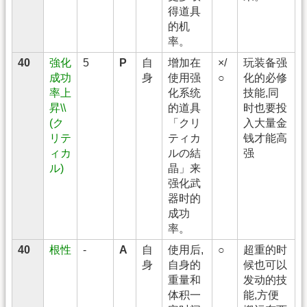
得道具
的机
率。
40
強化
5
P
自
增加在
×/
玩装备强
成功
身
使用强
○
化的必修
率上
化系统
技能,同
昇\\
的道具
时也要投
(ク
「クリ
入大量金
リテ
ティカ
钱才能高
ィカ
ルの結
强
ル)
晶」来
强化武
器时的
成功
率。
40
根性
-
A
自
使用后,
○
超重的时
身
自身的
候也可以
重量和
发动的技
体积一
能,方便