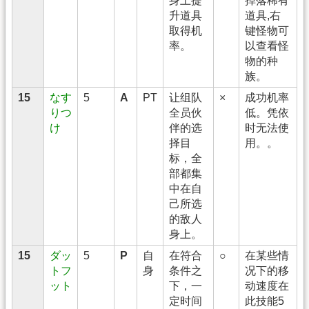
身上提
掉落稀有
升道具
道具,右
取得机
键怪物可
率。
以查看怪
物的种
族。
15
なす
5
A
PT
让组队
×
成功机率
りつ
全员伙
低。凭依
け
伴的选
时无法使
择目
用。。
标，全
部都集
中在自
己所选
的敌人
身上。
15
ダッ
5
P
自
在符合
○
在某些情
トフ
身
条件之
况下的移
ット
下，一
动速度在
定时间
此技能5