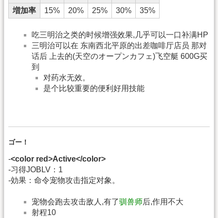
増加率
15%
20%
25%
30%
35%
吃三明治之类的时候增强效果,几乎可以一口补满HP
三明治可以在 东南西北平原的出差咖啡厅店员 那对
话后 上去的(天空のオープンカフェ)飞空艇 600G买
到
对药水无效。
是个比较重要的便利好用技能
ゴー！
-
<color red>Active</color>
-习得JOBLV：1
-効果：命令宠物攻击指定对象。
宠物会跑去攻击敌人,有了
驯兽师
后,作用不大
射程10