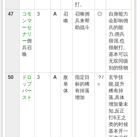
打。
47
コモ
3
A
召
召唤佣
◎
自身能力
ンマ
喚
兵来帮
会影响佣
ーセ
助战斗
兵的能
ナリ
力,佣兵
ー
佣
很强,也
兵召
很耐打,
唤
基本可以
无双同级
别的怪物
50
ドロ
3
A
敌
指定目
？/
玄学技
ップ
単
标的稀
○
能,提升
バー
体
有掉落
稀有掉
スト
增加
落,具体
增加量未
知,反正
打6王之
类的时候
基本开一