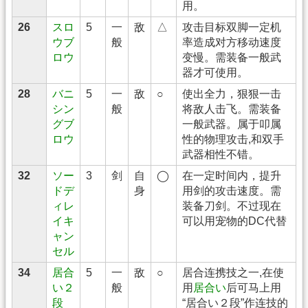
用。
26
スロ
5
一
敌
△
攻击目标双脚一定机
ウブ
般
率造成对方移动速度
ロウ
变慢。需装备一般武
器才可使用。
28
バニ
5
一
敌
○
使出全力，狠狠一击
シン
般
将敌人击飞。需装备
グブ
一般武器。属于叩属
ロウ
性的物理攻击,和双手
武器相性不错。
32
ソー
3
剑
自
◯
在一定时间内，提升
ドデ
身
用剑的攻击速度。需
ィレ
装备刀剑。不过现在
イキ
可以用宠物的DC代替
ャン
セル
34
居合
5
一
敌
○
居合连携技之一,在使
い２
般
用
居合い
后可马上用
段
“居合い２段”作连技的