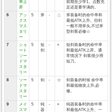
率上
前期至少学1。点数充
昇
足还是要学满的。
6
アッ
5
斧
-
△
斧装备时的命中率和
クス
最低ATK上升。但剑
マス
一般不用斧头,不过斧
タリ
型剑客必修☆
ー
7
ショ
5
短
-
×
短剑装备时的命中率
ート
剑
和最低ATK上昇。通
ソー
常情况下 剑客很少用
ドマ
短刀。
スタ
リー
8
ソー
5
剑
-
☆
剑装备的时候 命中率
ドマ
和最低物攻上升,必
スタ
修。
リー
9
メイ
5
钝
-
×
钝器装备时的命中率
スマ
器
和最低ATK上升。一