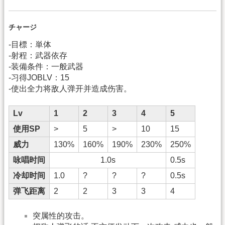
チャージ
-目標：単体
-射程：武器依存
-装備条件：一般武器
-习得JOBLV：15
-使出全力将敌人弹开并造成伤害。
Lv
1
2
3
4
5
使用SP
>
5
>
10
15
威力
130%
160%
190%
230%
250%
咏唱时间
1.0s
0.5s
冷却时间
1.0
?
?
?
0.5s
弹飞距离
2
2
3
3
4
突属性的攻击。