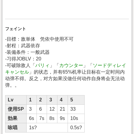
フェイント
-目標：敌単体 凭依中使用不可
-射程：武器依存
-装備条件：一般武器
-习得JOBLV：20
-可破除敌人「
パリィ
」「
カウンター
」「
ソードディレイ
キャンセル
」的状态，并有65%机率让目标在一定时间内
动弹不得。反之，对方如果没做任何动作自身将会无法动
弹。。
Lv
1
2
3
4
5
使用SP
3
6
12
21
33
効果
6s
7s
8s
9s
10s
咏唱
1s?
0.5s?