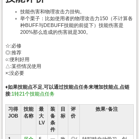
技能伤害和物理攻击力挂钩。
举个栗子：比如使用者的物理攻击力150（不计算各
种BUFF与DEBUFF技能的前提下）技能伤害是
200%那么造成的伤害就是300。
☆:必修
◎:推荐
○:便利好用
△:某些情况使用
×:没必要
♦
如果技能点不足,可以通过技能点任务来增加技能点,点链
接
:
1转21个技能点任务
习得
技能
最
装
目
评
效果･备注
JOB
名称
大
备
标
价
LV
条
件