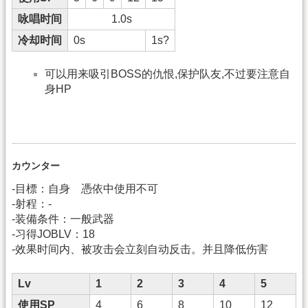
咏唱时间
1.0s
冷却时间
0s
1s?
可以用来吸引BOSS的仇恨,保护队友,不过要注意自
身HP
カウンター
-目標：自身 憑依中使用不可
-射程：-
-装備条件：一般武器
-习得JOBLV：18
-效果时间内、被攻击会立刻自动反击。并且降低伤害
Lv
1
2
3
4
5
使用SP
4
6
8
10
12