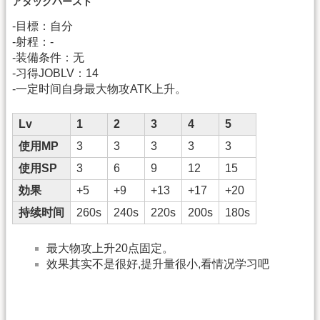
アタックバースト
-目標：自分
-射程：-
-装備条件：无
-习得JOBLV：14
-一定时间自身最大物攻ATK上升。
Lv
1
2
3
4
5
使用MP
3
3
3
3
3
使用SP
3
6
9
12
15
効果
+5
+9
+13
+17
+20
持续时间
260s
240s
220s
200s
180s
最大物攻上升20点固定。
效果其实不是很好,提升量很小,看情况学习吧