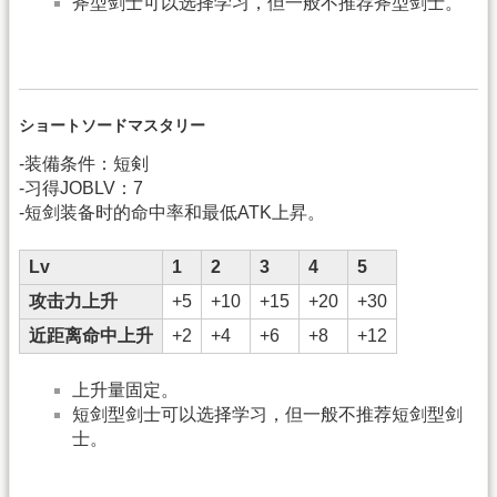
斧型剑士可以选择学习，但一般不推荐斧型剑士。
ショートソードマスタリー
-装備条件：短剣
-习得JOBLV：7
-短剑装备时的命中率和最低ATK上昇。
Lv
1
2
3
4
5
攻击力上升
+5
+10
+15
+20
+30
近距离命中上升
+2
+4
+6
+8
+12
上升量固定。
短剑型剑士可以选择学习，但一般不推荐短剑型剑
士。