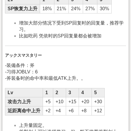
SP恢复力上升
18%
21%
24%
27%
30%
增加大部分情况下受到SP回复时的回复量，推荐学
习。
比如吃药 凭依时的SP回复量都会被增加
アックスマスタリー
-装備条件：斧
-习得JOBLV：6
-斧装备时的命中率和最低ATK上升。。
Lv
1
2
3
4
5
攻击力上升
+5
+10
+15
+20
+30
近距离命中上升
+2
+4
+6
+8
+12
上升量固定。