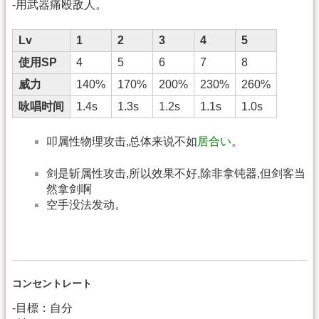
-用武器痛殴敌人。
Lv
1
2
3
4
5
使用SP
4
5
6
7
8
威力
140%
170%
200%
230%
260%
咏唱时间
1.4s
1.3s
1.2s
1.1s
1.0s
叩属性物理攻击,总体来说不如
居合い
。
剑是斩属性攻击,所以效果不好,除非拿钝器,但剑客当
然拿剑啊
空手没法发动。
コンセントレート
-目標：自分