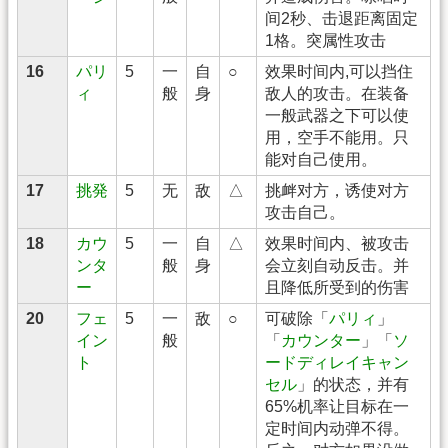
间2秒、击退距离固定
1格。突属性攻击
16
パリ
5
一
自
○
效果时间内,可以挡住
ィ
般
身
敌人的攻击。在装备
一般武器之下可以使
用，空手不能用。只
能对自己使用。
17
挑発
5
无
敌
△
挑衅对方，诱使对方
攻击自己。
18
カウ
5
一
自
△
效果时间内、被攻击
ンタ
般
身
会立刻自动反击。并
ー
且降低所受到的伤害
20
フェ
5
一
敌
○
可破除「
パリィ
」
イン
般
「
カウンター
」「
ソ
ト
ードディレイキャン
セル
」的状态，并有
65%机率让目标在一
定时间内动弹不得。