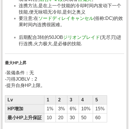
连携方法,是在上一个技能的冷却时间内发动下一个
技能,便无咏唱无冷却,是剑之奥义
要注意:在
ソードディレイキャンセル
(俗称:DC)的效
果时间内连携很困难。
后期配合3转的50JOB
ジリオンブレイド
(无尽刃)进
行连携,火力极大,是必修的技能.
最大HP上昇
-装備条件：无
-习得JOBLV：2
-提升自身HP上限。
Lv
1
2
3
4
5
HP增加
1%
3%
6%
10%
15%
最小HP上升保証
10
20
30
50
60