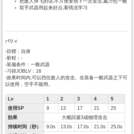
把敌人弹飞的话,不方便发动下一次攻击,威力也一般
双手武器用起来好点,看情况学习
パリィ
-目標：自身
-射程：-
-装備条件：一般武器
-习得JOBLV：16
-效果时间内,可以挡住敌人的攻击。在装备一般武器之下可
以使用，空手不能用。
Lv
1
2
3
4
5
使用SP
9
13
17
21
25
効果
大概回避3成物理攻击
持续时间（秒）
9.0s
13.0s
17.0s
21.0s
25.0s