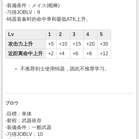
-装備条件：メイス(棍棒)
-习得JOBLV：9
-钝器装备时的命中率和最低ATK上升。
Lv
1
2
3
4
5
攻击力上升
+5
+10
+15
+20
+30
近距离命中上升
+2
+4
+6
+8
+12
不推荐剑士使用钝器，因此不推荐学习。
ブロウ
-目標：単体
-射程：武器依存
-装備条件：一般武器
-习得JOBLV：10