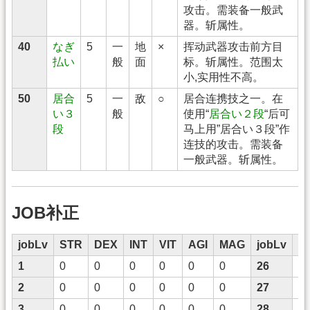
攻击。需装备一般武
器。斩属性。
40
なぎ
5
一
地
×
挥动武器攻击前方目
払い
般
面
标。斩属性。范围太
小,实用性不高。
50
居合
5
一
敌
○
居合连携技之一。在
い３
般
使用“
居合い２段
“后可
段
马上用”居合い３段”作
连技的攻击。需装备
一般武器。斩属性。
JOB补正
jobLv
STR
DEX
INT
VIT
AGI
MAG
jobLv
S
1
0
0
0
0
0
0
26
6
2
0
0
0
0
0
0
27
7
3
0
0
0
0
0
0
28
7