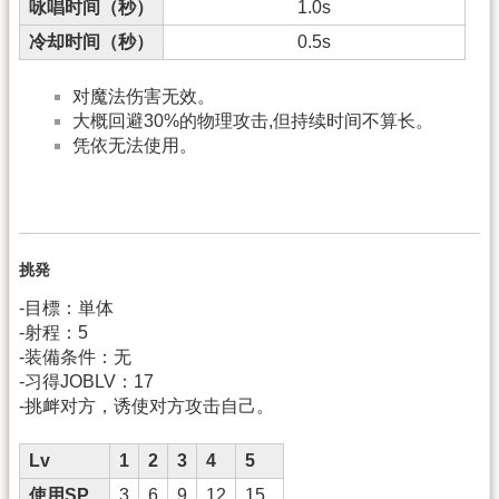
咏唱时间（秒）
1.0s
冷却时间（秒）
0.5s
对魔法伤害无效。
大概回避30%的物理攻击,但持续时间不算长。
凭依无法使用。
挑発
-目標：単体
-射程：5
-装備条件：无
-习得JOBLV：17
-挑衅对方，诱使对方攻击自己。
Lv
1
2
3
4
5
使用SP
3
6
9
12
15