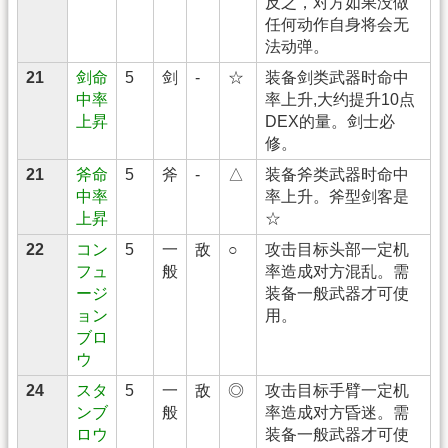
反之，对方如果没做
任何动作自身将会无
法动弹。
21
剑命
5
剑
-
☆
装备剑类武器时命中
中率
率上升,大约提升10点
上昇
DEX的量。剑士必
修。
21
斧命
5
斧
-
△
装备斧类武器时命中
中率
率上升。斧型剑客是
上昇
☆
22
コン
5
一
敌
○
攻击目标头部一定机
フュ
般
率造成对方混乱。需
ージ
装备一般武器才可使
ョン
用。
ブロ
ウ
24
スタ
5
一
敌
◎
攻击目标手臂一定机
ンブ
般
率造成对方昏迷。需
ロウ
装备一般武器才可使