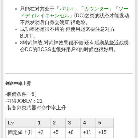
只能在对方处于「
パリィ
」「
カウンター
」「
ソー
ドディレイキャンセル
」(DC)之类的状态才能发动,
不然发动后自身会硬直,很危险。
成功率还是很不错的,但使用起来要注意对方
BUFF。
3转武神战,对武神效果很不错,还有后期某些近战类
会DC的BOSS也很好用,PK的时候也很好用。
剣命中率上昇
-装備条件：剣
-习得JOBLV：21
-装备剑类武器时命中率上升
Lv
1
2
3
4
5
固定値上升
+2
+5
+8
+11
+15