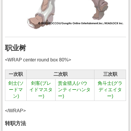
职业树
<WRAP center round box 80%>
一次职
二次职
三次职
剑士(ソ
剑客(ブレ
赏金猎人(バウ
角斗士(グラ
ードマ
イドマスタ
ンティーハンタ
ディエイタ
ン)
ー)
ー)
ー)
</WRAP>
转职方法