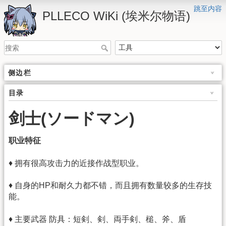
跳至内容
PLLECO WiKi (埃米尔物语)
侧边栏
目录
剑士(ソードマン)
职业特征
♦ 拥有很高攻击力的近接作战型职业。
♦ 自身的HP和耐久力都不错，而且拥有数量较多的生存技
能。
♦ 主要武器 防具：短剣、剣、両手剣、槌、斧、盾