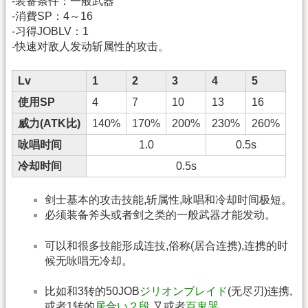
-装备条件：一般武器
-消費SP：4～16
-习得JOBLV：1
-快速对敌人发动斩属性的攻击。
Lv
1
2
3
4
5
使用SP
4
7
10
13
16
威力(ATK比)
140%
170%
200%
230%
260%
咏唱时间
1.0
0.5s
冷却时间
0.5s
剑士基本的攻击技能,斩属性,咏唱和冷却时间极短。
必须装备斧头或者剑之类的一般武器才能发动。
可以和很多技能形成连技,俗称(居合连携),连携的时
候无咏唱无冷却。
比如和3转的50JOB
ジリオンブレイド
(无尽刃)连携,
或者1转的
居合い２段
,又或者
百鬼哭
。