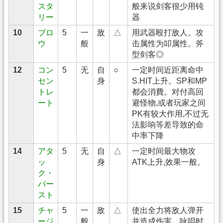
スタ
般来说剑客很少用钝
リー
器
10
ブロ
5
一
敌
△
用武器殴打敌人。攻
ウ
般
击属性为叩属性。斧
型剑客◎
12
コン
5
无
自
○
一定时间近距离命中
セン
身
S.HIT上升。SP和MP
トレ
都会消費。对付高回
ート
避怪物,或者玩家之间
PK有较大作用,不过无
法影响等差导致的命
中率下降
14
アタ
5
无
自
△
一定时间最大物攻
ッ
身
ATK上升,效果一般。
ク・
バー
スト
15
チャ
5
一
敌
△
使出全力将敌人弹开
ージ
般
并造成伤害。咏唱时