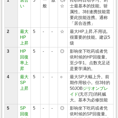
1
居合
5
一
敌
◎/
转职時自动学习、剑
い
般
☆
士最基本的技能。斩
属性。3转連携技能需
要此技能连携。通称
「居合连携」
2
最大
5
-
-
☆
最大HP上昇,不用说,
HP
很重要的技能。建议5
上昇
级
3
HP
5
-
-
◎
影响坐下吃药或者凭
回復
依时候的HP回復量。
率上
至少学1。点数充足还
昇
是要学满的。
4
最大
5
-
-
○
最大SP大幅上升。前
SP
期作用较小。但3转的
上昇
50JOB
ジリオンブレ
イド
(无尽刃)消耗贼
大。基本为必修技能
5
SP
5
-
-
◎
影响坐下吃药或者凭
回復
依时候的SP回復量。