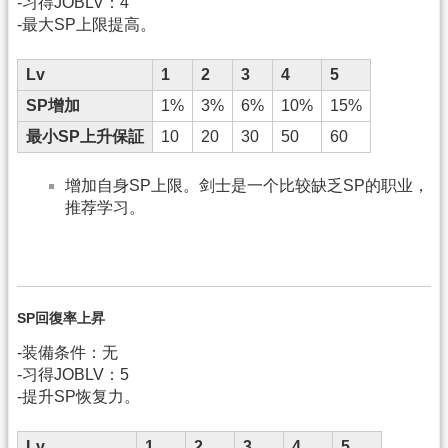
-习得JOBLV：4
-最大SP上限提高。
Lv
1
2
3
4
5
SP增加
1%
3%
6%
10%
15%
最小SP上升保証
10
20
30
50
60
增加自身SP上限。剑士是一个比较缺乏SP的职业，
推荐学习。
SP回復率上昇
-装備条件：无
-习得JOBLV：5
-提升SP恢复力。
Lv
1
2
3
4
5