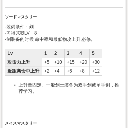
ソードマスタリー
-装備条件：剣
-习得JOBLV：8
-剑装备的时候 命中率和最低物攻上升,必修。
Lv
1
2
3
4
5
攻击力上升
+5
+10
+15
+20
+30
近距离命中上升
+2
+4
+6
+8
+12
上升量固定。一般剑士装备为双手剑或单手剑，推
荐学习。
メイスマスタリー