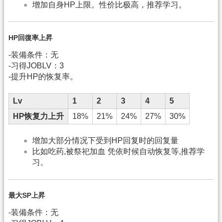
增加自身HP上限。性价比极高，推荐学习。
HP回復率上昇
-装備条件：无
-习得JOBLV：3
-提升HP的恢复率。
Lv
1
2
3
4
5
HP恢复力上升
18%
21%
24%
27%
30%
增加大部分情况下受到HP回复时的回复量
比如吃药,被祭祀加血 凭依时候自动恢复等,推荐学
习。
最大SP上昇
-装備条件：无